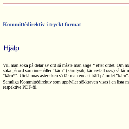
Kommittédirektiv i tryckt format
Hjälp
Vill man söka på delar av ord så måste man ange
*
efter ordet. Om ma
söka på ord som innehåller "kärn" (kärnfysik, kärnavfall osv.) så får 
"kärn*". Utelämnas asterisken så får man endast träff på ordet "kärn"
Samtliga Kommittédirektiv som uppfyller sökkraven visas i en lista me
respektive PDF-fil.