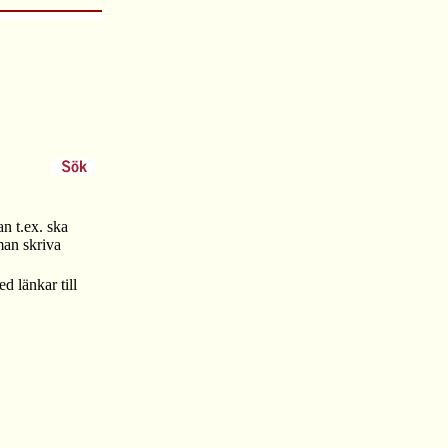
n t.ex. ska
man skriva
.
d länkar till